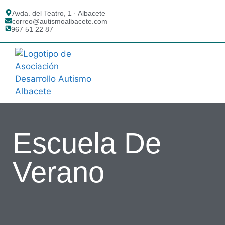
Avda. del Teatro, 1 · Albacete
correo@autismoalbacete.com
967 51 22 87
AUTISMO ALBACETE
¿QUÉ ES EL TEA?
Escuela De
Verano