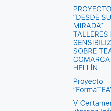
PROYECT
“DESDE S
MIRADA”
TALLERES 
SENSIBILI
SOBRE TEA
COMARCA
HELLÍN
Proyecto
“FormaTEA
V Certame