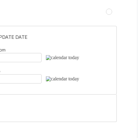
PDATE DATE
rom
o