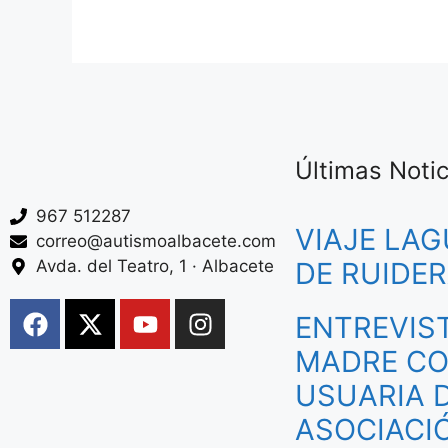
Últimas Notic
967 512287
VIAJE LA
correo@autismoalbacete.com
Avda. del Teatro, 1 · Albacete
DE RUIDE
ENTREVIS
MADRE CO
USUARIA D
ASOCIACI