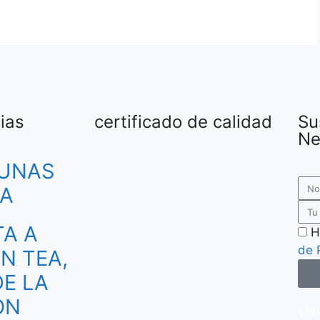
ias
certificado de calidad
Su
Ne
GUNAS
RA
TA A
H
de 
N TEA,
E LA
ÓN
Clá