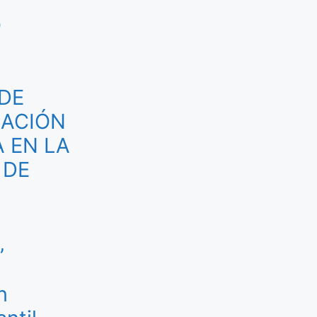
O
U
DE
ZACIÓN
 EN LA
 DE
”
n