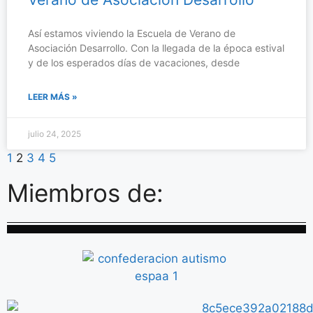
Así estamos viviendo la Escuela de Verano de
Asociación Desarrollo. Con la llegada de la época estival
y de los esperados días de vacaciones, desde
LEER MÁS »
julio 24, 2025
1
2
3
4
5
Miembros de: