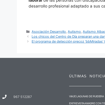
laboral
de las personas con discapacida
desarrollo profesional adaptado a sus 
Asociación Desarrollo
,
Autismo
,
Autismo Alba
Los chicos del Centro de Día preparan una dan
El programa de detección precoz ‘bbMiradas’ 
ÚLTIMAS NOTICI
967 512287
VIAJE LAGUNAS DE RUIDERA
ENTREVISTA A MADRE CON TE