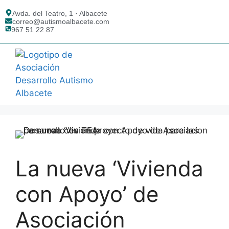
Avda. del Teatro, 1 · Albacete
correo@autismoalbacete.com
967 51 22 87
AUTISMO ALBACETE
¿QUÉ ES EL TEA?
La nueva ‘Vivienda
con Apoyo’ de
Asociación