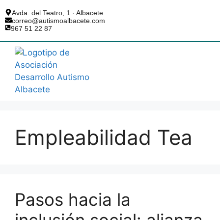
Avda. del Teatro, 1 · Albacete
correo@autismoalbacete.com
967 51 22 87
AUTISMO ALBACETE
¿QUÉ ES EL TEA?
Empleabilidad Tea
Pasos hacia la