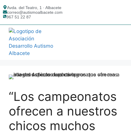
Avda. del Teatro, 1 · Albacete
correo@autismoalbacete.com
967 51 22 87
AUTISMO ALBACETE
¿QUÉ ES EL TEA?
“Los campeonatos
ofrecen a nuestros
chicos muchos